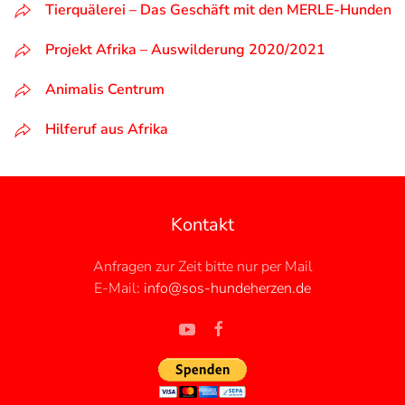
Tierquälerei – Das Geschäft mit den MERLE-Hunden
Projekt Afrika – Auswilderung 2020/2021
Animalis Centrum
Hilferuf aus Afrika
Kontakt
Anfragen zur Zeit bitte nur per Mail
E-Mail:
info@sos-hundeherzen.de